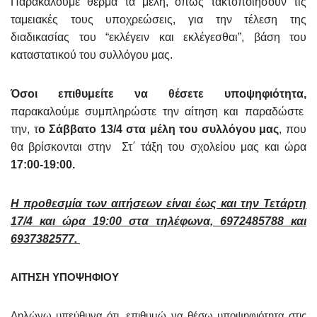
Παρακαλούμε θερμά τα μέλη, όπως τακτοποιήσουν τις
ταμειακές τους υποχρεώσεις, για την τέλεση της
διαδικασίας του “εκλέγειν και εκλέγεσθ
αι”
, βάση του
καταστατικού του συλλόγου μας.
Όσοι επιθυμείτε να θέσετε υποψηφιότητα,
παρακαλούμε συμπληρώστε την αίτηση και παραδώστε
την, τ
ο Σάββατο 13/4 στα μέλη του συλλόγου μας
, που
θα βρίσκονται στην Στ΄ τάξη του σχολείου μας και ώρα
17:00-19:00.
Η προθεσμία των αιτήσεων είναι έως και την Τετάρτη
17/4 και ώρα 19:00 στα τηλέφωνα, 6972485788 και
6937382577.
ΑΙΤΗΣΗ ΥΠΟΨΗΦΙΟΥ
Δηλώνω υπεύθυνα ότι, επιθυμώ να θέσω υποψηφιότητα στις