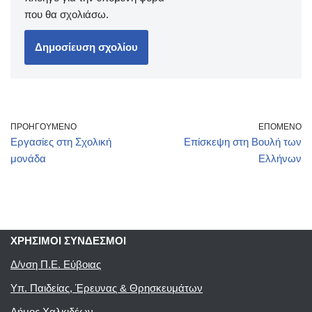
που θα σχολιάσω.
ΠΡΟΗΓΟΎΜΕΝΟ
ΕΠΌΜΕΝΟ
Εργασίες στη Σχολική
Επίσκεψη στη Βουλή των
μονάδα
Ελλήνων
ΧΡΗΣΙΜΟΙ ΣΥΝΔΕΣΜΟΙ
Δ/νση Π.Ε. Εύβοιας
Υπ. Παιδείας, Έρευνας & Θρησκευμάτων
Δήμος Χαλκιδέων