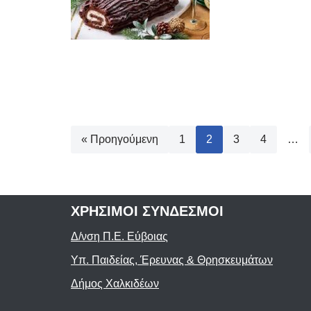
« Προηγούμενη
1
2
3
4
…
ΧΡΗΣΙΜΟΙ ΣΥΝΔΕΣΜΟΙ
Δ/νση Π.Ε. Εύβοιας
Υπ. Παιδείας, Έρευνας & Θρησκευμάτων
Δήμος Χαλκιδέων