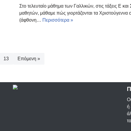
Στο τελευταίο μάθημα των Γαλλικών, στις τάξεις Ε και
μαθητών, μάθαμε πώς γιορτάζονται τα Χριστούγεννα στ
(άφθονη…
Περισσότερα »
13
Επόμενη »
Π
Ο
ή
ά
τ