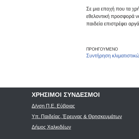
Σε μια εποχή που τα χρή
εθελοντική προσφορά ν
παιδεία επιστρέφει αργ
ΠΡΟΗΓΟΎΜΕΝΟ
Συντήρηση κλιματιστικ
ΧΡΗΣΙΜΟΙ ΣΥΝΔΕΣΜΟΙ
Δ/νση Π.Ε. Εύβοιας
Υπ. Παιδείας, Έρευνας & Θρησκευμάτων
Δήμος Χαλκιδέων