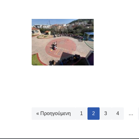
« Προηγούμενη
1
2
3
4
…