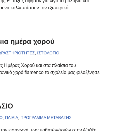
της Ε’ Τάξης άφησαν για λίγο τα μολύβια και
αι να καλλωπίσουν τον εξωτερικό
μια ημέρα χορού
 ΔΡΑΣΤΗΡΙΟΤΗΤΕΣ
,
ΙΣΤΟΛΟΓΙΟ
ς Ημέρας Χορού και στα πλαίσια του
ανικό χορό flamenco το σχολείο μας φιλοξένησε
ΑΣΙΟ
ΙΟ
,
ΠΑΙΔΙΑ
,
ΠΡΟΓΡΑΜΜΑ ΜΕΤΑΒΑΣΗΣ
α την εισαγωγή των μαθητών/τριών στην Α΄τάξη