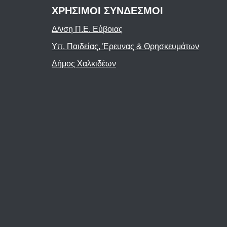
ΧΡΗΣΙΜΟΙ ΣΥΝΔΕΣΜΟΙ
Δ/νση Π.Ε. Εύβοιας
Υπ. Παιδείας, Έρευνας & Θρησκευμάτων
Δήμος Χαλκιδέων