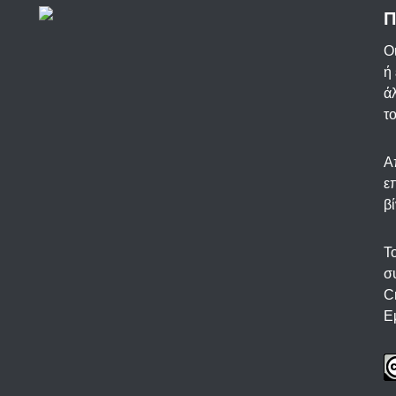
Π
Ο
ή
ά
τ
Α
ε
β
Τ
σ
C
Ε